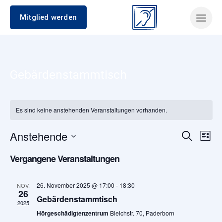
Mitglied werden
Gebärdenstammtisch
Es sind keine anstehenden Veranstaltungen vorhanden.
Anstehende
Verans
Ver
Suche
Liste
Datum
Ans
Suche
Vergangene Veranstaltungen
wählen.
Nav
und
26. November 2025 @ 17:00
-
18:30
NOV.
26
Ansich
Gebärdenstammtisch
2025
Hörgeschädigtenzentrum
Bleichstr. 70, Paderborn
Naviga