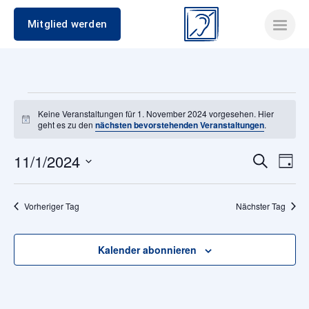
Mitglied werden
Veranstaltungen
Keine Veranstaltungen für 1. November 2024 vorgesehen. Hier
Hinweis
geht es zu den
nächsten bevorstehenden Veranstaltungen
.
für
11/1/2024
Verans
Ver
Suche
1.
Tag
Datum
Ans
Suche
wählen.
November
Nav
Vorheriger Tag
Nächster Tag
und
2024
Ansich
Kalender abonnieren
Naviga