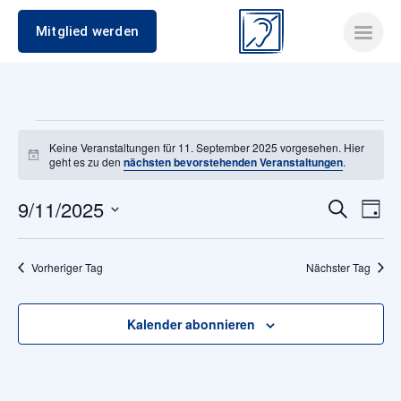
Mitglied werden
Veranstaltungen
Keine Veranstaltungen für 11. September 2025 vorgesehen. Hier
Hinweis
geht es zu den
nächsten bevorstehenden Veranstaltungen
.
für
9/11/2025
Verans
Ver
Suche
11.
Tag
Datum
Ans
Suche
wählen.
September
Nav
Vorheriger Tag
Nächster Tag
und
2025
Ansich
Kalender abonnieren
Naviga