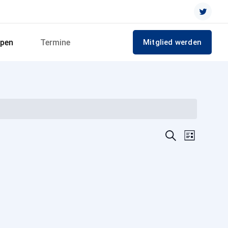
pen
Termine
Mitglied werden
Verans
Veranst
Suche
Liste
Ansicht
Suche
Navigat
und
Ansich