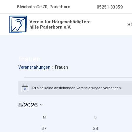
Bleichstraße 70, Paderborn
05251 33359
Verein für Hörgeschädigten-
St
hilfe Paderborn e.V.
Frauen
Veranstaltungen
Frauen
Veranstaltungen
Es sind keine anstehenden Veranstaltungen vorhanden.
Hinweis
8/2026
Datum
Kalender
wählen.
M
MONTAG
D
DIENSTAG
0
0
27
28