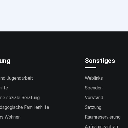
tung
Sonstiges
und Jugendarbeit
Weblinks
hilfe
Spenden
ne soziale Beratung
Vorstand
dagogische Familienhilfe
Satzung
es Wohnen
Raumreservierung
Aufnahmeantrag