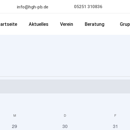
05251 310836
info@hgh-pb.de
artseite
Aktuelles
Verein
Beratung
Grup
M
MITTWOCH
D
DONNERSTAG
F
FREITA
0
0
0
29
30
31