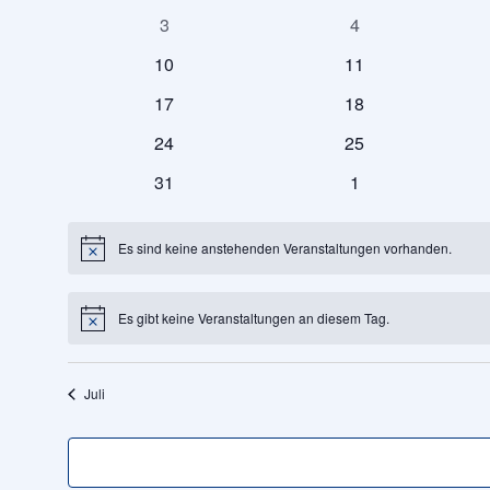
von
Veranstaltungen
Veranstaltungen
0
0
3
4
Veranstaltungen
Veranstaltungen
0
0
10
11
Veranstaltungen
Veranstaltungen
Veranstaltungen
0
0
17
18
Veranstaltungen
Veranstaltungen
0
0
24
25
Veranstaltungen
Veranstaltungen
0
0
31
1
Veranstaltungen
Veranstaltungen
Es sind keine anstehenden Veranstaltungen vorhanden.
Hinweis
Es gibt keine Veranstaltungen an diesem Tag.
Hinweis
Juli