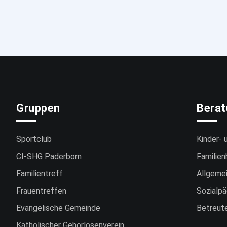
Gruppen
Bera
Sportclub
Kinder- 
CI-SHG Paderborn
Familien
Familientreff
Allgemei
Frauentreffen
Sozialpä
Evangelische Gemeinde
Betreut
Katholischer Gehörlosenverein