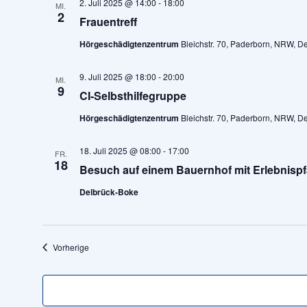
2. Juli 2025 @ 14:00
-
18:00
MI.
2
Frauentreff
Hörgeschädigtenzentrum
Bleichstr. 70, Paderborn, NRW, D
9. Juli 2025 @ 18:00
-
20:00
MI.
9
CI-Selbsthilfegruppe
Hörgeschädigtenzentrum
Bleichstr. 70, Paderborn, NRW, D
18. Juli 2025 @ 08:00
-
17:00
FR.
18
Besuch auf einem Bauernhof mit Erlebnisp
Delbrück-Boke
Veranstaltungen
Vorherige