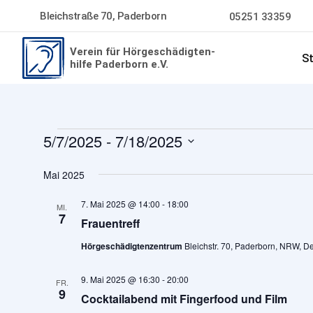
Bleichstraße 70, Paderborn
05251 33359
Verein für Hörgeschädigten-
St
hilfe Paderborn e.V.
Veranstaltungen
5/7/2025
 - 
7/18/2025
Datum
wählen.
Mai 2025
7. Mai 2025 @ 14:00
-
18:00
MI.
7
Frauentreff
Hörgeschädigtenzentrum
Bleichstr. 70, Paderborn, NRW, D
9. Mai 2025 @ 16:30
-
20:00
FR.
9
Cocktailabend mit Fingerfood und Film