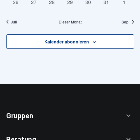
0
0
0
0
0
0
0
26
27
28
29
30
31
1
Veranstaltungen
Veranstaltungen
Veranstaltungen
Veranstaltungen
Veranstaltungen
Veranstaltungen
Veranst
Juli
Dieser Monat
Sep.
Kalender abonnieren
Gruppen
Beratung